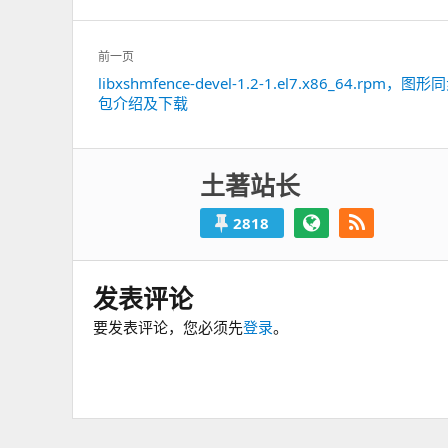
文
前一页
章
libxshmfence-devel-1.2-1.el7.x86_64.rpm，
上
导
包介绍及下载
一
航
篇：
土著站长
2818
发表评论
要发表评论，您必须先
登录
。