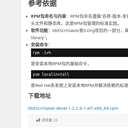
参考依据
RPM包命名与内容
：RPM包命名遵循“名称-版本-发行
头文件和静态库，这是RPM包管理的标准实践。
软件功能
：libXScrnSaver是X.Org项目的一部分，其功
library”。
安装命令
：
rpm -ivh
是安装本地RPM包的基础命令，
yum localinstall
是Red Hat系系统上安装本地RPM并解决依赖的标
下载地址
libXScrnSaver-devel-1.2.2-6.1.el7.x86_64.rpm
浏览量:
23