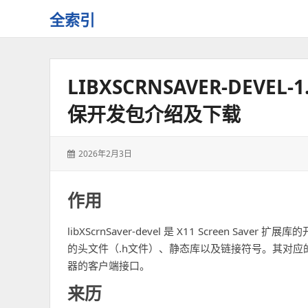
全索引
一
些
自
LIBXSCRNSAVER-DEVEL-1.
用
资
保开发包介绍及下载
源
的
交
发
2026年2月3日
流
表
于：
作用
libXScrnSaver-devel 是 X11 Screen
的头文件（.h文件）、静态库以及链接符号。其对应的运行
器的客户端接口。
来历