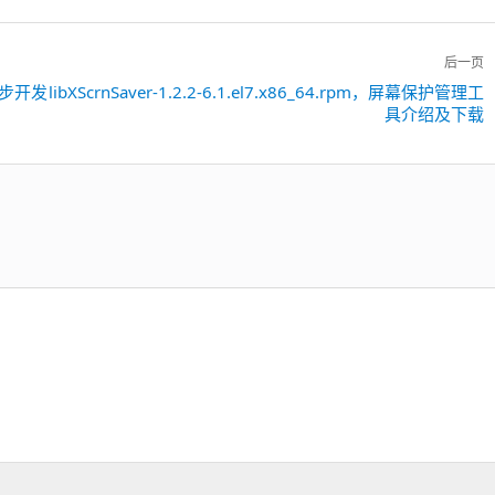
后一页
图形同步开发
libXScrnSaver-1.2.2-6.1.el7.x86_64.rpm，屏幕保护管理工
下
具介绍及下载
一
篇：