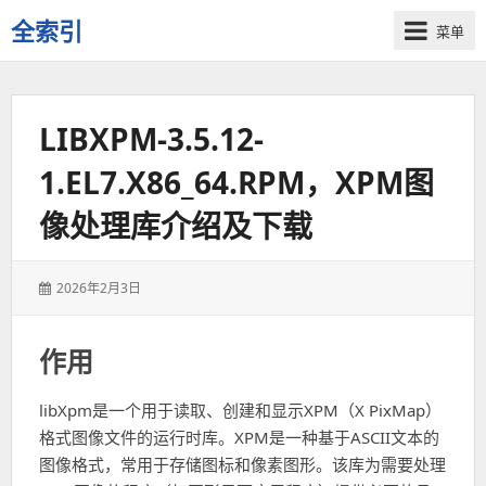
全索引
菜单
一
些
自
LIBXPM-3.5.12-
用
资
1.EL7.X86_64.RPM，XPM图
源
的
像处理库介绍及下载
交
流
发
2026年2月3日
表
于：
作用
libXpm是一个用于读取、创建和显示XPM（X PixMap）
格式图像文件的运行时库。XPM是一种基于ASCII文本的
图像格式，常用于存储图标和像素图形。该库为需要处理