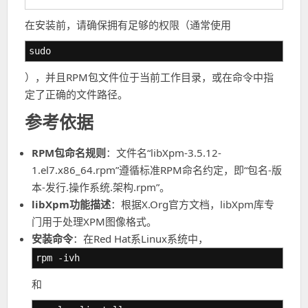
在安装前，请确保拥有足够的权限（通常使用
sudo
），并且RPM包文件位于当前工作目录，或在命令中指
定了正确的文件路径。
参考依据
RPM包命名规则
：文件名“libXpm-3.5.12-
1.el7.x86_64.rpm”遵循标准RPM命名约定，即“包名-版
本-发行.操作系统.架构.rpm”。
libXpm功能描述
：根据X.Org官方文档，libXpm库专
门用于处理XPM图像格式。
安装命令
：在Red Hat系Linux系统中，
rpm -ivh
和