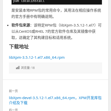
yum localinstall
是安装本地RPM包的常用命令，其用法在相应操作系统
的官方手册中有明确说明。
软件包来源
：该特定RPM包（libXpm-3.5.12-1.el7）可
以从CentOS或RHEL 7的官方软件仓库及其镜像中获
取，这确定了其构建目标和适用系统。
下载地址
libXpm-3.5.12-1.el7.x86_64.rpm
浏览量:
18
文
前一页
章
libXpm-devel-3.5.12-1.el7.x86_64.rpm，XPM开发库包
上
导
介绍及下载
一
航
篇：
后一页