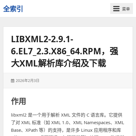
全索引
菜单
一
些
自
LIBXML2-2.9.1-
用
资
6.EL7_2.3.X86_64.RPM，强
源
的
大XML解析库介绍及下载
交
流
发
2026年2月3日
表
于：
作用
libxml2 是一个用于解析 XML 文件的 C 语言库。它提供
了对 XML 标准（如 XML 1.0、XML Namespaces、XML
Base、XPath 等）的支持，是许多 Linux 应用程序和库