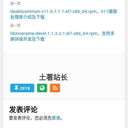
文
前一页
章
libxkbcommon-x11-0.7.1-1.el7.x86_64.rpm，X11键盘
上
导
处理库介绍及下载
一
航
篇：
后一页
libXinerama-devel-1.1.3-2.1.el7.x86_64.rpm，支持多
下
屏拼接开发及下载
一
篇：
土著站长
2818
发表评论
要发表评论，您必须先
登录
。