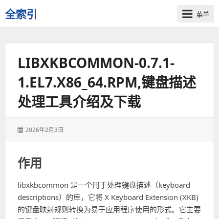
全索引
菜单
一
些
自
LIBXKBCOMMON-0.7.1-
用
资
1.EL7.X86_64.RPM,键盘描述
源
的
处理工具介绍及下载
交
流
发
2026年2月3日
表
于：
作用
libxkbcommon 是一个用于处理键盘描述（keyboard
descriptions）的库，它将 X Keyboard Extension (XKB)
的键盘映射规则转换为易于应用程序使用的形式。它主要