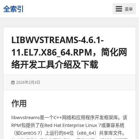
全索引
菜单
一
些
自
LIBWVSTREAMS-4.6.1-
用
资
11.EL7.X86_64.RPM，简化网
源
的
络开发工具介绍及下载
交
流
发
2026年2月3日
表
于：
作用
libwvstreams是一个C++网络和应用程序开发框架库。该
RPM包提供了在Red Hat Enterprise Linux 7或兼容系统
（如CentOS 7）上运行的64位（x86_64）共享库文件。