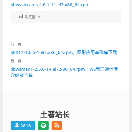
libwvstreams-4.6.1-11.el7.x86_64.rpm
浏览量:
20
文
前一页
章
libX11-1.6.5-1.el7.x86_64.rpm，图形应用基础库下载
上
导
一
航
后一页
篇：
libwsman1-2.3.6-14.el7.x86_64.rpm，WS管理通信库
下
介绍及下载
一
篇：
土著站长
2818