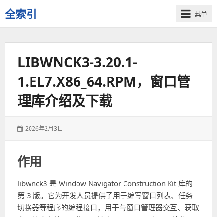
全索引
菜单
一
些
自
LIBWNCK3-3.20.1-
用
资
1.EL7.X86_64.RPM，窗口管
源
的
理库介绍及下载
交
流
发
2026年2月3日
表
于：
作用
libwnck3 是 Window Navigator Construction Kit 库的
第 3 版。它为开发人员提供了用于编写窗口列表、任务
切换器等程序的编程接口，用于与窗口管理器交互、获取