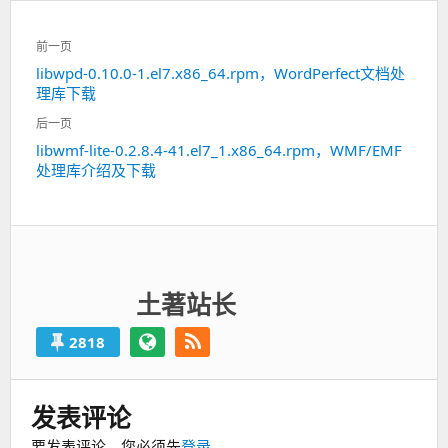
文
前一页
章
libwpd-0.10.0-1.el7.x86_64.rpm，WordPerfect文档处
上
导
理库下载
一
航
篇：
后一页
libwmf-lite-0.2.8.4-41.el7_1.x86_64.rpm，WMF/EMF
下
处理库介绍及下载
一
篇：
土著站长
2818
发表评论
要发表评论，您必须先
登录
。