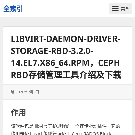
全索引
菜单
一
些
自
LIBVIRT-DAEMON-DRIVER-
用
资
STORAGE-RBD-3.2.0-
源
的
14.EL7.X86_64.RPM，CEPH
交
流
RBD存储管理工具介绍及下载
发
2026年2月3日
表
于：
作用
该软件包是 libvirt 守护进程的一个存储驱动插件。它的
作用是使 libvirt 能够管理使用 Ceph RADOS Block