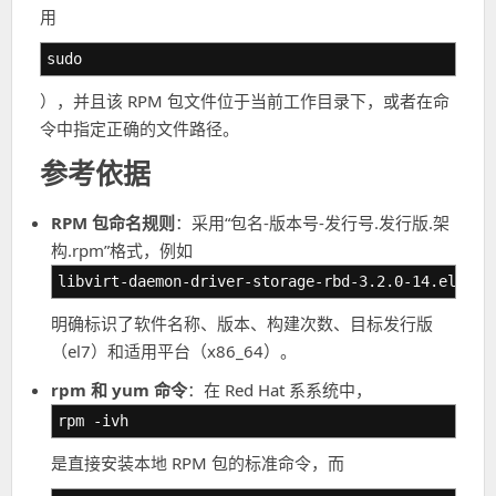
用
sudo
），并且该 RPM 包文件位于当前工作目录下，或者在命
令中指定正确的文件路径。
参考依据
RPM 包命名规则
：采用“包名-版本号-发行号.发行版.架
构.rpm”格式，例如
libvirt-daemon-driver-storage-rbd-3.2.0-14.el7.x8
明确标识了软件名称、版本、构建次数、目标发行版
（el7）和适用平台（x86_64）。
rpm 和 yum 命令
：在 Red Hat 系系统中，
rpm -ivh
是直接安装本地 RPM 包的标准命令，而