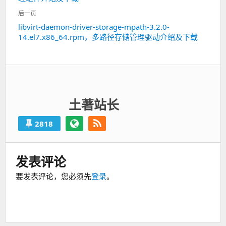
航
篇：
后一页
libvirt-daemon-driver-storage-mpath-3.2.0-
下
14.el7.x86_64.rpm，多路径存储管理驱动介绍及下载
一
篇：
土著站长
2818
发表评论
要发表评论，您必须先
登录
。