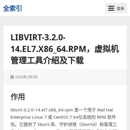
全索引
菜单
一
些
自
LIBVIRT-3.2.0-
用
资
14.EL7.X86_64.RPM，虚拟机
源
的
管理工具介绍及下载
交
流
发
2026年2月3日
表
于：
作用
libvirt-3.2.0-14.el7.x86_64.rpm 是一个用于 Red Hat
Enterprise Linux 7 或 CentOS 7 64位系统的 RPM 软件
包。它提供了 libvirt 库、守护进程（libvirtd）和管理工