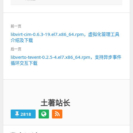
文
前一页
章
libvirt-cim-0.6.3-19.el7.x86_64.rpm，虚拟化管理工具
上
导
介绍及下载
一
航
篇：
后一页
libverto-tevent-0.2.5-4.el7.x86_64.rpm，支持异步事件
下
循环交互下载
一
篇：
土著站长
2818