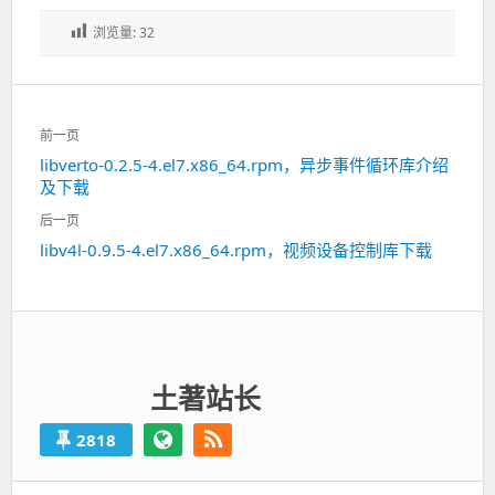
浏览量:
32
文
前一页
章
libverto-0.2.5-4.el7.x86_64.rpm，异步事件循环库介绍
上
导
及下载
一
航
篇：
后一页
libv4l-0.9.5-4.el7.x86_64.rpm，视频设备控制库下载
下
一
篇：
土著站长
2818