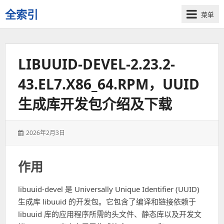
全索引
菜单
一
些
自
LIBUUID-DEVEL-2.23.2-
用
资
43.EL7.X86_64.RPM，UUID
源
的
生成库开发包介绍及下载
交
流
发
2026年2月3日
表
于：
作用
libuuid-devel 是 Universally Unique Identifier (UUID)
生成库 libuuid 的开发包。它包含了编译和链接依赖于
libuuid 库的应用程序所需的头文件、静态库以及开发文