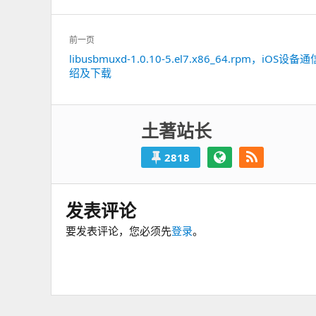
文
前一页
章
libusbmuxd-1.0.10-5.el7.x86_64.rpm，iOS设
上
导
绍及下载
一
航
篇：
土著站长
2818
发表评论
要发表评论，您必须先
登录
。