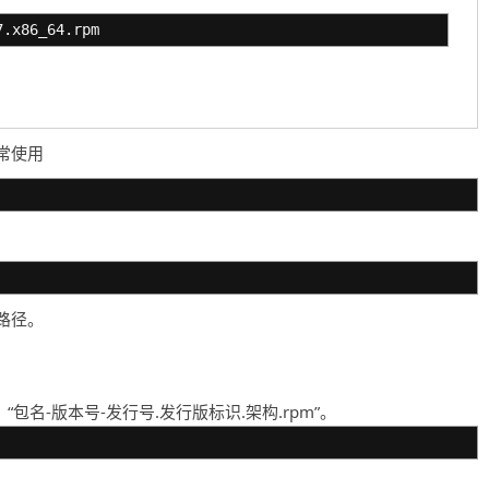
7.x86_64.rpm
常使用
路径。
“包名-版本号-发行号.发行版标识.架构.rpm”。