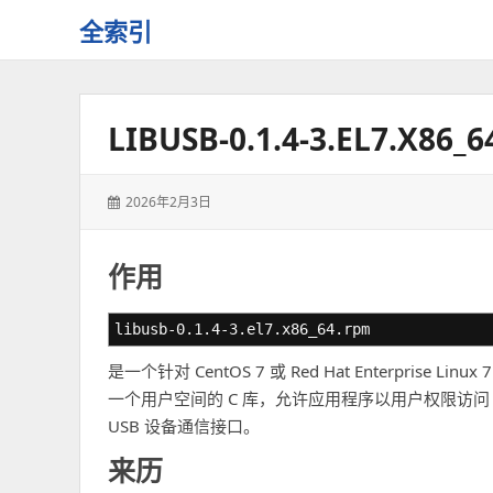
全索引
一
些
自
LIBUSB-0.1.4-3.EL7.
用
资
源
发
2026年2月3日
的
表
交
于：
流
作用
libusb-0.1.4-3.el7.x86_64.rpm
是一个针对 CentOS 7 或 Red Hat Enterprise L
一个用户空间的 C 库，允许应用程序以用户权限访问
USB 设备通信接口。
来历