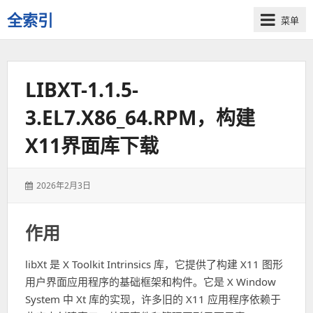
全索引
菜单
一
些
自
LIBXT-1.1.5-
用
资
3.EL7.X86_64.RPM，构建
源
的
X11界面库下载
交
流
发
2026年2月3日
表
于：
作用
libXt 是 X Toolkit Intrinsics 库，它提供了构建 X11 图形
用户界面应用程序的基础框架和构件。它是 X Window
System 中 Xt 库的实现，许多旧的 X11 应用程序依赖于