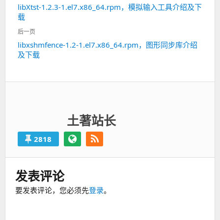
libXtst-1.2.3-1.el7.x86_64.rpm，模拟输入工具介绍及下
上
导
载
一
航
篇：
后一页
libxshmfence-1.2-1.el7.x86_64.rpm，图形同步库介绍
下
及下载
一
篇：
土著站长
2818
发表评论
要发表评论，您必须先
登录
。