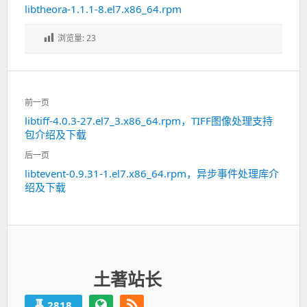
libtheora-1.1.1-8.el7.x86_64.rpm
浏览量:
23
文
前一页
章
libtiff-4.0.3-27.el7_3.x86_64.rpm，TIFF图像处理支持
上
导
包介绍及下载
一
航
篇：
后一页
libtevent-0.9.31-1.el7.x86_64.rpm，异步事件处理库介
下
绍及下载
一
篇：
土著站长
2818