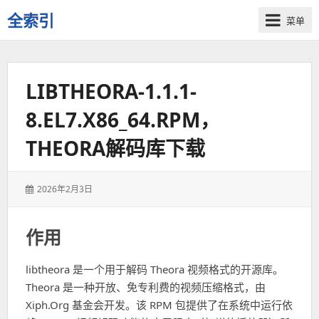
全索引
菜单
一
些
自
LIBTHEORA-1.1.1-
用
资
8.EL7.X86_64.RPM，
源
的
THEORA解码库下载
交
流
发
2026年2月3日
表
于：
作用
libtheora 是一个用于解码 Theora 视频格式的开源库。
Theora 是一种开放、免专利费的视频压缩格式，由
Xiph.Org 基金会开发。该 RPM 包提供了在系统中运行依