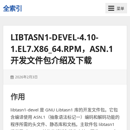
全索引
菜单
一
些
自
LIBTASN1-DEVEL-4.10-
用
资
1.EL7.X86_64.RPM，ASN.1
源
的
开发文件包介绍及下载
交
流
发
2026年2月3日
表
于：
作用
libtasn1-devel 是 GNU Libtasn1 库的开发文件包。它包
含编译使用 ASN.1（抽象语法标记一）编码和解码功能的
程序所需的头文件、静态库和文档。主软件包 libtasn1