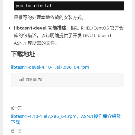
yum localinstall
是推荐的处理本地依赖的安装方式。
libtasn1-devel 功能描述
：根据 RHEL/CentOS 官方仓
库的包描述，该包明确提供了开发 GNU Libtasn1
ASN.1 库所需的文件。
下载地址
libtasn1-devel-4.10-1.el7.x86_64.rpm
浏览量:
70
文
前一页
章
libtasn1-4.10-1.el7.x86_64.rpm，ASN.1操作库介绍及
上
导
下载
一
航
篇：
后一页