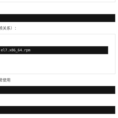
赖关系）：
.el7.x86_64.rpm
常使用