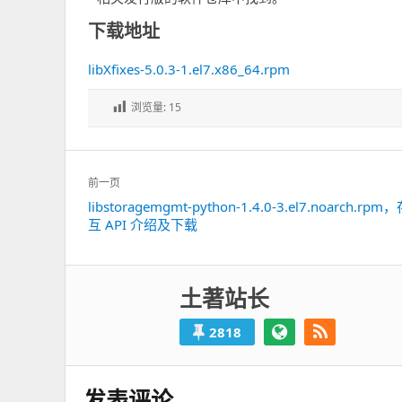
下载地址
libXfixes-5.0.3-1.el7.x86_64.rpm
浏览量:
15
文
前一页
章
libstoragemgmt-python-1.4.0-3.el7.noarch.rp
上
导
互 API 介绍及下载
一
航
篇：
土著站长
2818
发表评论