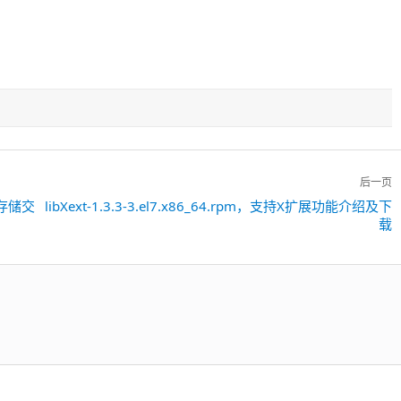
后一页
m，存储交
libXext-1.3.3-3.el7.x86_64.rpm，支持X扩展功能介绍及下
下
载
一
篇：