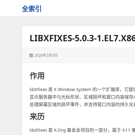
全索引
一
些
自
LIBXFIXES-5.0.3-1.E
用
资
源
发
2026年2月3日
的
表
交
于：
流
作用
libXfixes 是 X Window System 的一个扩
显示服务器中与光标形状、区域损坏和窗口内容保存
处理屏幕区域的损坏事件，并支持窗口内容的持久化
来历
libXfixes 是 X.Org 基金会项目的一部分，属于 