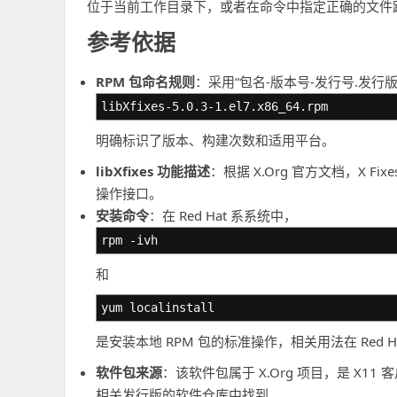
位于当前工作目录下，或者在命令中指定正确的文件
参考依据
RPM 包命名规则
：采用“包名-版本号-发行号.发行版
libXfixes-5.0.3-1.el7.x86_64.rpm
明确标识了版本、构建次数和适用平台。
libXfixes 功能描述
：根据 X.Org 官方文档，X F
操作接口。
安装命令
：在 Red Hat 系系统中，
rpm -ivh
和
yum localinstall
是安装本地 RPM 包的标准操作，相关用法在 Red 
软件包来源
：该软件包属于 X.Org 项目，是 X1
相关发行版的软件仓库中找到。