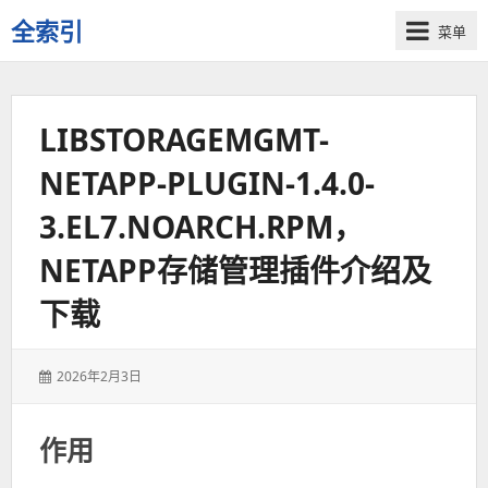
全索引
菜单
一
些
自
LIBSTORAGEMGMT-
用
资
NETAPP-PLUGIN-1.4.0-
源
的
3.EL7.NOARCH.RPM，
交
流
NETAPP存储管理插件介绍及
下载
发
2026年2月3日
表
于：
作用