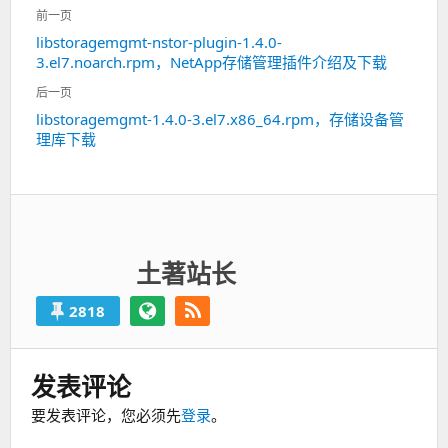
文
前一页
章
libstoragemgmt-nstor-plugin-1.4.0-
上
导
3.el7.noarch.rpm，NetApp存储管理插件介绍及下载
一
航
篇：
后一页
libstoragemgmt-1.4.0-3.el7.x86_64.rpm，存储设备管
下
理库下载
一
篇：
土著站长
2818
发表评论
要发表评论，您必须先
登录
。