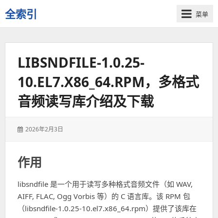
全索引
菜单
一
些
自
LIBSNDFILE-1.0.25-
用
资
10.EL7.X86_64.RPM，多格式
源
的
音频读写库介绍及下载
交
流
发
2026年2月3日
表
于：
作用
libsndfile 是一个用于读写多种格式音频文件（如 WAV,
AIFF, FLAC, Ogg Vorbis 等）的 C 语言库。该 RPM 包
（libsndfile-1.0.25-10.el7.x86_64.rpm）提供了该库在