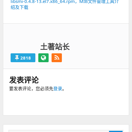
libsmi-0.4.8-13.el7.x86_64.rpm，MIB文件管理工具介
下
绍及下载
一
篇：
土著站长
2818
发表评论
要发表评论，您必须先
登录
。