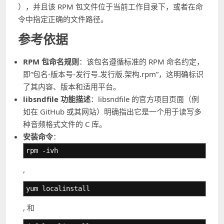
），并且该 RPM 包文件位于当前工作目录下，或者在命
令中指定正确的文件路径。
参考依据
RPM 包命名规则
：该包名遵循标准的 RPM 命名约定，
即“包名-版本号-发行号.发行版.架构.rpm”，这明确标识
了其内容、版本和适用平台。
libsndfile 功能描述
：libsndfile 的官方项目页面（例
如在 GitHub 或其网站）明确指出它是一个用于读写多
种音频格式文件的 C 库。
安装命令
：
rpm -ivh
,
yum localinstall
, 和