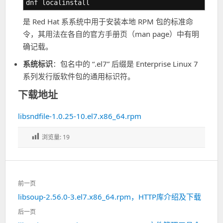
dnf localinstall
是 Red Hat 系系统中用于安装本地 RPM 包的标准命
令，其用法在各自的官方手册页（man page）中有明
确记载。
系统标识
：包名中的 “.el7” 后缀是 Enterprise Linux 7
系列发行版软件包的通用标识符。
下载地址
libsndfile-1.0.25-10.el7.x86_64.rpm
浏览量:
19
文
前一页
章
libsoup-2.56.0-3.el7.x86_64.rpm，HTTP库介绍及下载
上
导
一
航
后一页
篇：