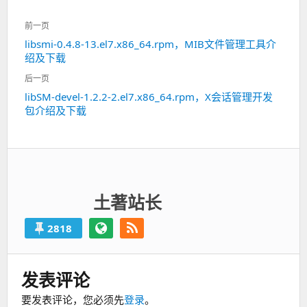
文
前一页
章
libsmi-0.4.8-13.el7.x86_64.rpm，MIB文件管理工具介
上
导
绍及下载
一
航
篇：
后一页
libSM-devel-1.2.2-2.el7.x86_64.rpm，X会话管理开发
下
包介绍及下载
一
篇：
土著站长
2818
发表评论
要发表评论，您必须先
登录
。