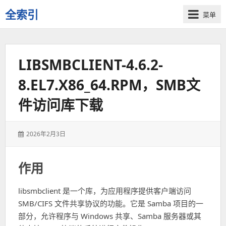
全索引
菜单
一
些
自
LIBSMBCLIENT-4.6.2-
用
资
8.EL7.X86_64.RPM，SMB文
源
的
件访问库下载
交
流
发
2026年2月3日
表
于：
作用
libsmbclient 是一个库，为应用程序提供客户端访问
SMB/CIFS 文件共享协议的功能。它是 Samba 项目的一
部分，允许程序与 Windows 共享、Samba 服务器或其