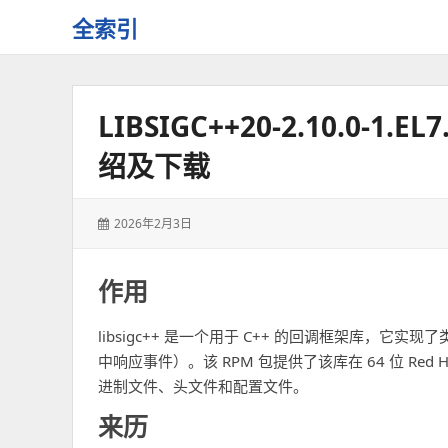
全索引
一
些
自
LIBSIGC++20-2.10.0-1
用
资
绍及下载
源
的
交
发
2026年2月3日
流
表
于：
作用
libsigc++ 是一个用于 C++ 的回调框架库，它
中响应事件）。该 RPM 包提供了该库在 64 位 Red Hat 
进制文件、头文件和配置文件。
来历