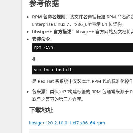
参考依据
RPM 包命名规则
：该文件名遵循标准 RPM 命名约定“
Enterprise Linux 7，“x86_64”表示 64 位架构。
libsigc++ 官方描述
：libsigc++ 官方网站及文
安装命令
：
rpm -ivh
和
yum localinstall
是 Red Hat 系系统中安装本地 RPM 包的标准化
包来源
：类似“el7”构建标签的 RPM 包通常来源于 Red Hat
或与之兼容的第三方仓库。
下载地址
libsigc++20-2.10.0-1.el7.x86_64.rpm