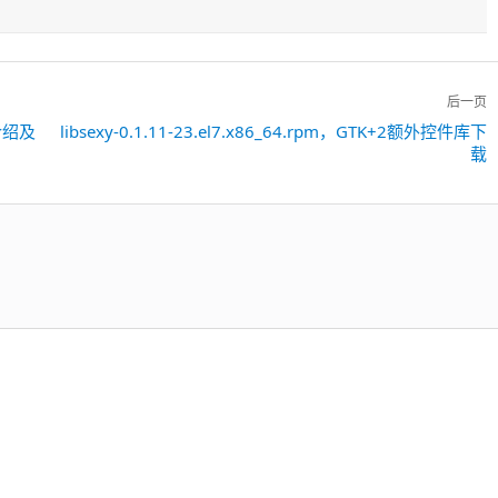
后一页
库介绍及
libsexy-0.1.11-23.el7.x86_64.rpm，GTK+2额外控件库下
下
载
一
篇：