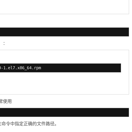
）：
0-1.el7.x86_64.rpm
常使用
者在命令中指定正确的文件路径。