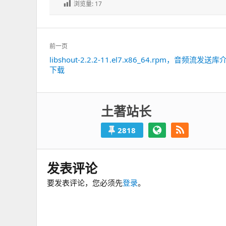
浏览量:
17
文
前一页
章
libshout-2.2.2-11.el7.x86_64.rpm，音频流发送
上
导
下载
一
航
篇：
土著站长
2818
发表评论
要发表评论，您必须先
登录
。