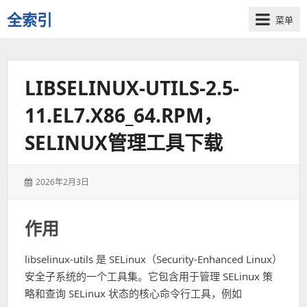
全索引
菜单
一
些
自
LIBSELINUX-UTILS-2.5-
用
资
11.EL7.X86_64.RPM，
源
的
SELINUX管理工具下载
交
流
发
2026年2月3日
表
于：
作用
libselinux-utils 是 SELinux（Security-Enhanced Linux）
安全子系统的一个工具集。它包含用于管理 SELinux 策
略和查询 SELinux 状态的核心命令行工具，例如