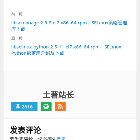
文
前一页
章
libsemanage-2.5-8.el7.x86_64.rpm，SELinux策略管理
上
导
库下载
一
航
篇：
后一页
libselinux-python-2.5-11.el7.x86_64.rpm，SELinux
下
Python绑定库介绍及下载
一
篇：
土著站长
2818
发表评论
要发表评论，您必须先
登录
。