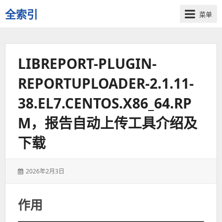
全索引
菜单
一
些
自
LIBREPORT-PLUGIN-
用
资
REPORTUPLOADER-2.1.11-
源
的
38.EL7.CENTOS.X86_64.RP
交
流
M，报告自动上传工具介绍及
下载
发
2026年2月3日
表
于：
作用