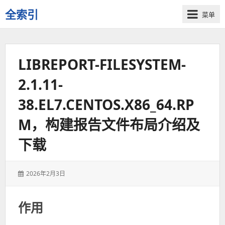
全索引
菜单
一
些
自
LIBREPORT-FILESYSTEM-
用
资
2.1.11-
源
的
38.EL7.CENTOS.X86_64.RP
交
流
M，构建报告文件布局介绍及
下载
发
2026年2月3日
表
于：
作用