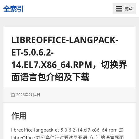
全索引
菜单
一
些
自
LIBREOFFICE-LANGPACK-
用
资
ET-5.0.6.2-
源
的
14.EL7.X86_64.RPM，切换界
交
流
面语言包介绍及下载
发
2026年2月4日
表
于：
作用
libreoffice-langpack-et-5.0.6.2-14.el7.x86_64.rpm 是
LibreOffice 办公套件针对爱沙尼亚语（et）的语言界面