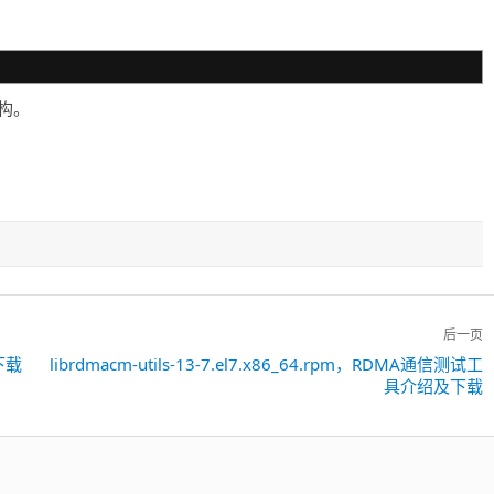
构。
后一页
库下载
librdmacm-utils-13-7.el7.x86_64.rpm，RDMA通信测试工
下
具介绍及下载
一
篇：