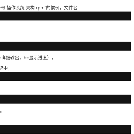
行号.操作系统.架构.rpm”的惯例，文件名
v=详细输出，h=显示进度）。
系统中，
令。