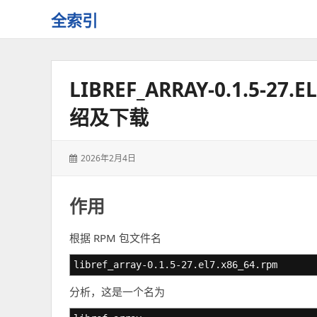
全索引
一
些
自
LIBREF_ARRAY-0.1.5-2
用
资
绍及下载
源
的
交
发
2026年2月4日
流
表
于：
作用
根据 RPM 包文件名
libref_array-0.1.5-27.el7.x86_64.rpm
分析，这是一个名为