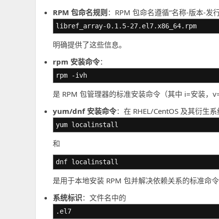
RPM 包命名规则
：RPM 包命名遵循“名称-版本-发
libref_array-0.1.5-27.el7.x86_64.rpm
明确提供了这些信息。
rpm 安装命令
：
rpm -ivh
是 RPM 包管理器的标准安装命令（其中 i=安装，
yum/dnf 安装命令
：在 RHEL/CentOS 及其衍生
yum localinstall
和
dnf localinstall
是用于本地安装 RPM 包并解决依赖关系的标准命
系统标识
：文件名中的
.el7