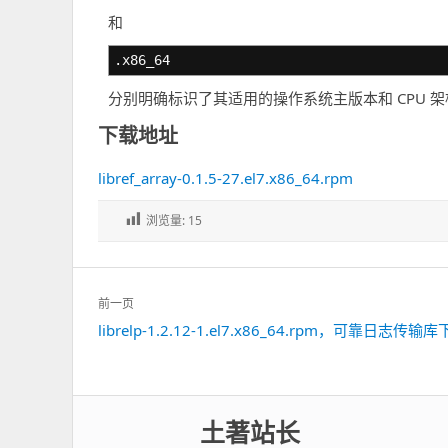
和
.x86_64
分别明确标识了其适用的操作系统主版本和 CPU 架
下载地址
libref_array-0.1.5-27.el7.x86_64.rpm
浏览量:
15
文
前一页
章
librelp-1.2.12-1.el7.x86_64.rpm，可靠日志传输
上
导
一
航
篇：
土著站长