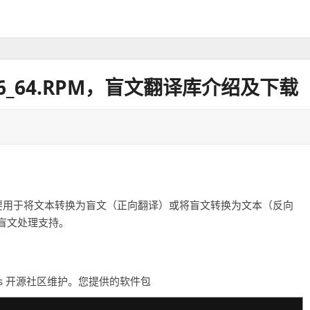
L7.X86_64.RPM，盲文翻译库介绍及下载
。它主要用于将文本转换为盲文（正向翻译）或将盲文转换为文本（反向
盲文处理支持。
liblouis 开源社区维护。您提供的软件包