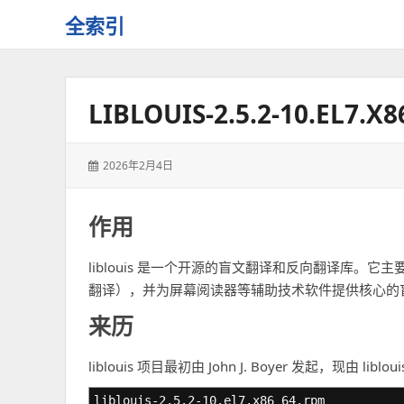
全索引
一
些
自
LIBLOUIS-2.5.2-10.E
用
资
源
发
2026年2月4日
的
表
交
于：
流
作用
liblouis 是一个开源的盲文翻译和反向翻译库
翻译），并为屏幕阅读器等辅助技术软件提供核心的
来历
liblouis 项目最初由 John J. Boyer 发起，现由 
liblouis-2.5.2-10.el7.x86_64.rpm