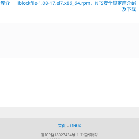
翻译库介
liblockfile-1.08-17.el7.x86_64.rpm，NFS安全锁定库介绍
下
及下载
一
篇：
首页
LINUX
鲁ICP备18027434号-1
工信部网站