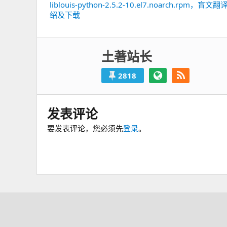
章
liblouis-python-2.5.2-10.el7.noarch.rpm，盲文
上
导
绍及下载
一
航
篇：
土著站长
2818
发表评论
要发表评论，您必须先
登录
。