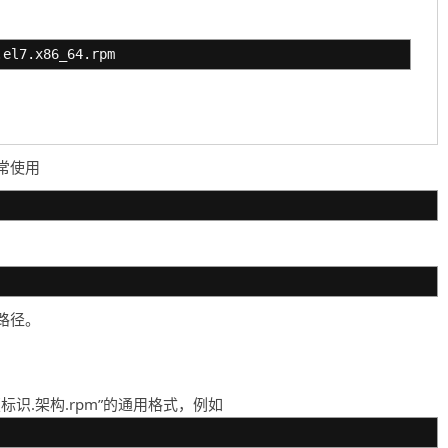
.el7.x86_64.rpm
常使用
路径。
标识.架构.rpm”的通用格式，例如