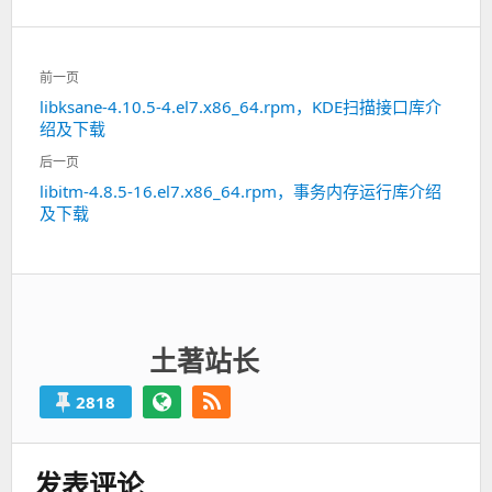
文
前一页
章
libksane-4.10.5-4.el7.x86_64.rpm，KDE扫描接口库介
上
导
绍及下载
一
航
篇：
后一页
libitm-4.8.5-16.el7.x86_64.rpm，事务内存运行库介绍
下
及下载
一
篇：
土著站长
2818
发表评论