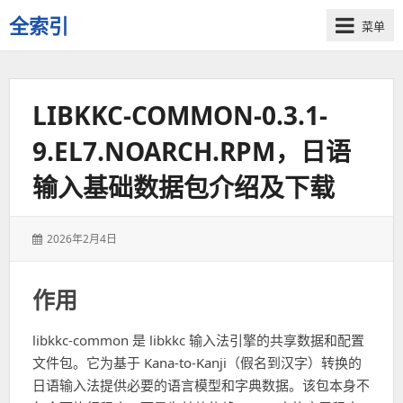
全索引
菜单
一
些
自
LIBKKC-COMMON-0.3.1-
用
资
9.EL7.NOARCH.RPM，日语
源
的
输入基础数据包介绍及下载
交
流
发
2026年2月4日
表
于：
作用
libkkc-common 是 libkkc 输入法引擎的共享数据和配置
文件包。它为基于 Kana-to-Kanji（假名到汉字）转换的
日语输入法提供必要的语言模型和字典数据。该包本身不