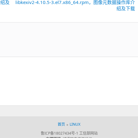
库介绍及
libkexiv2-4.10.5-3.el7.x86_64.rpm，图像元数据操作库介
下
绍及下载
一
篇：
首页
LINUX
鲁ICP备18027434号-1
工信部网站