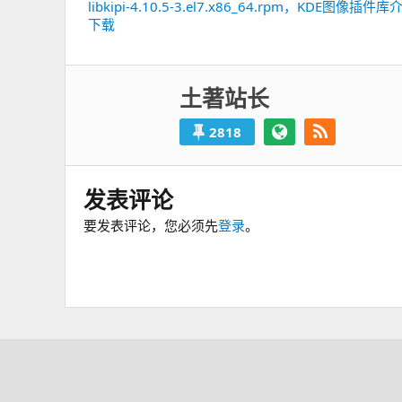
章
libkipi-4.10.5-3.el7.x86_64.rpm，KDE图像插件
上
导
下载
一
航
篇：
土著站长
2818
发表评论
要发表评论，您必须先
登录
。