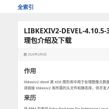
全索引
一
些
自
LIBKEXIV2-DEVEL-4.10
用
资
理包介绍及下载
源
的
交
发
2026年2月4日
流
表
于：
作用
libkexiv2-devel 是 KDE 图形库中用于处理图像元
译链接 libkexiv2 库所需的头文件和静态库，
来历
该 RPM 包来自 Extra Packages for Enterprise Linu