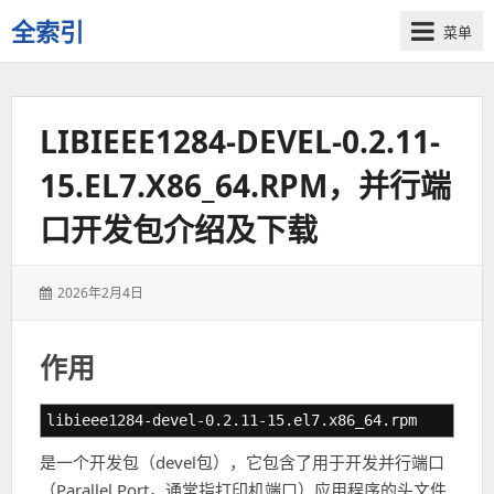
全索引
菜单
一
些
自
LIBIEEE1284-DEVEL-0.2.11-
用
资
15.EL7.X86_64.RPM，并行端
源
的
口开发包介绍及下载
交
流
发
2026年2月4日
表
于：
作用
libieee1284-devel-0.2.11-15.el7.x86_64.rpm
是一个开发包（devel包），它包含了用于开发并行端口
（Parallel Port，通常指打印机端口）应用程序的头文件