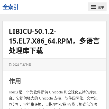
全索引
菜单
一
些
自
LIBICU-50.1.2-
用
资
15.EL7.X86_64.RPM，多语言
源
的
处理库下载
交
流
发
2026年2月4日
表
于：
作用
libicu 是一个为软件提供 Unicode 和全球化支持的库集
合。它提供强大的 Unicode 支持、软件国际化、文本边
界分析、字符集转换、日期/时间/数字/货币格式化等功