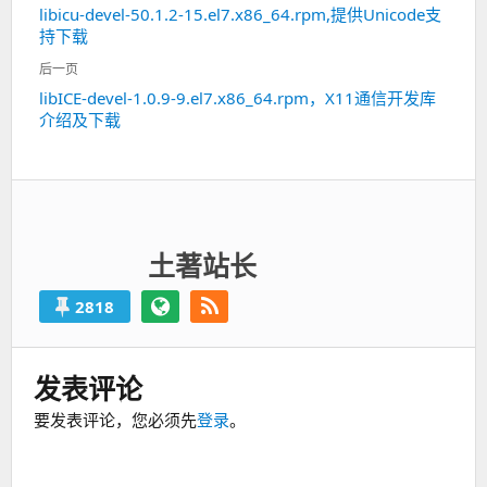
libicu-devel-50.1.2-15.el7.x86_64.rpm,提供Unicode支
上
导
持下载
一
航
篇：
后一页
libICE-devel-1.0.9-9.el7.x86_64.rpm，X11通信开发库
下
介绍及下载
一
篇：
土著站长
2818
发表评论
要发表评论，您必须先
登录
。