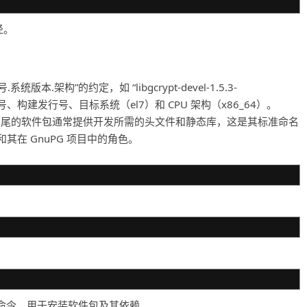
径。
版本.架构”的约定，如 “libgcrypt-devel-1.5.3-
版本号、构建发行号、目标系统（el7）和 CPU 架构（x86_64）。
devel” 结尾的软件包通常提供开发所需的头文件和静态库，这是其标准命名
和其在 GnuPG 项目中的角色。
包的标准命令，用于安装软件包及其依赖。