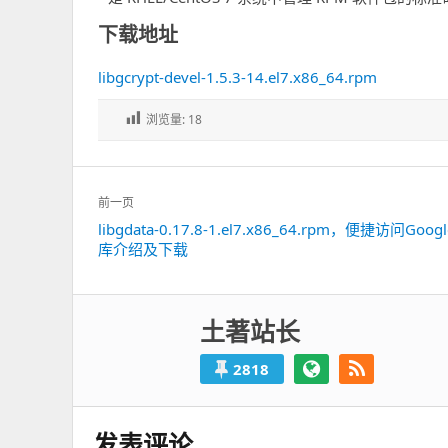
下载地址
libgcrypt-devel-1.5.3-14.el7.x86_64.rpm
浏览量:
18
文
前一页
章
libgdata-0.17.8-1.el7.x86_64.rpm，便捷访问Goo
上
导
库介绍及下载
一
航
篇：
土著站长
2818
发表评论