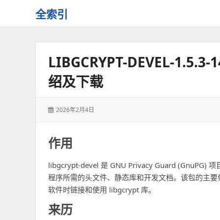
全索引
一
些
自
LIBGCRYPT-DEVEL-1.5.
用
资
绍及下载
源
的
交
发
2026年2月4日
流
表
于：
作用
libgcrypt-devel 是 GNU Privacy Guard (Gn
程序所需的头文件、静态库和开发文档。该包的主要
软件时链接和使用 libgcrypt 库。
来历