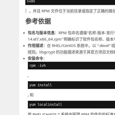
sudo
），并且 RPM 文件位于当前目录或指定了正确的路
参考依据
包名与版本信息
：RPM 包命名遵循“名称-版本-发行号.系统
14.el7.x86_64.rpm” 明确标识了软件包名称、
作用描述
：在 RHEL/CentOS 系统中，以 “-
规则。libgcrypt 的功能描述来源于其官方项目文档
安装命令
：
rpm -ivh
,
yum install
, 和
yum localinstall
是 RHEL/CentOS 7 系统中管理 RPM 软件