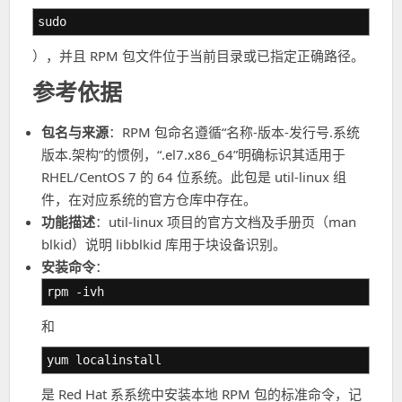
sudo
），并且 RPM 包文件位于当前目录或已指定正确路径。
参考依据
包名与来源
：RPM 包命名遵循“名称-版本-发行号.系统
版本.架构”的惯例，“.el7.x86_64”明确标识其适用于
RHEL/CentOS 7 的 64 位系统。此包是 util-linux 组
件，在对应系统的官方仓库中存在。
功能描述
：util-linux 项目的官方文档及手册页（man
blkid）说明 libblkid 库用于块设备识别。
安装命令
：
rpm -ivh
和
yum localinstall
是 Red Hat 系系统中安装本地 RPM 包的标准命令，记