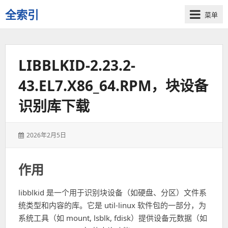
全索引
菜单
一
些
自
LIBBLKID-2.23.2-
用
资
43.EL7.X86_64.RPM，块设备
源
的
识别库下载
交
流
发
2026年2月5日
表
于：
作用
libblkid 是一个用于识别块设备（如硬盘、分区）文件系
统类型和内容的库。它是 util-linux 软件包的一部分，为
系统工具（如 mount, lsblk, fdisk）提供设备元数据（如