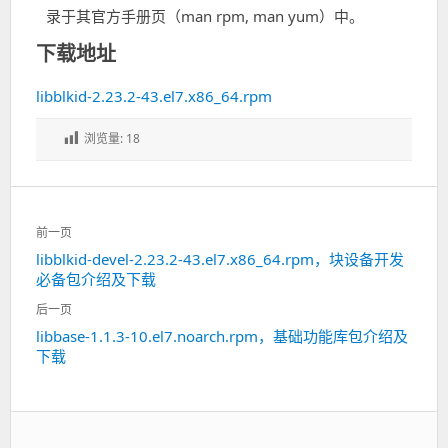
录于其官方手册页（man rpm, man yum）中。
下载地址
libblkid-2.23.2-43.el7.x86_64.rpm
浏览量:
18
文
前一页
章
libblkid-devel-2.23.2-43.el7.x86_64.rpm，块设备开发
上
导
必备包介绍及下载
一
航
篇：
后一页
libbase-1.1.3-10.el7.noarch.rpm，基础功能库包介绍及
下
下载
一
篇：