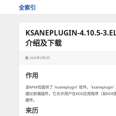
全索引
一
些
自
KSANEPLUGIN-4.10.5-3
用
资
介绍及下载
源
的
交
发
2026年2月5日
流
表
于：
作用
该RPM包提供了 `ksaneplugin` 软件。`ksaneplugi
描仪前端插件。它允许用户在KDE应用程序（如KDE图
硬件。
来历