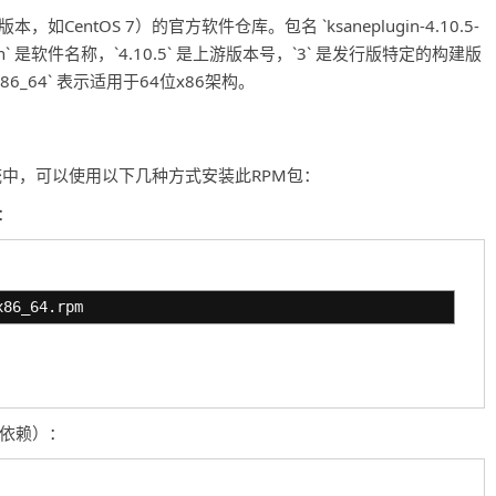
生版本，如CentOS 7）的官方软件仓库。包名 `ksaneplugin-4.10.5-
plugin` 是软件名称，`4.10.5` 是上游版本号，`3` 是发行版特定的构建版
，`x86_64` 表示适用于64位x86架构。
tOS 7的系统中，可以使用以下几种方式安装此RPM包：
：
x86_64.rpm
理依赖）：