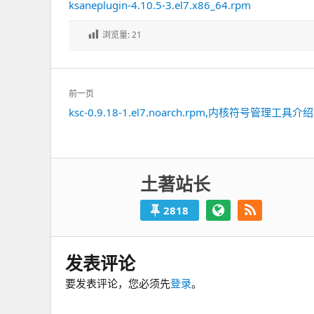
ksaneplugin-4.10.5-3.el7.x86_64.rpm
浏览量:
21
文
前一页
章
ksc-0.9.18-1.el7.noarch.rpm,内核符号管理工具
上
导
一
航
篇：
土著站长
2818
发表评论
要发表评论，您必须先
登录
。