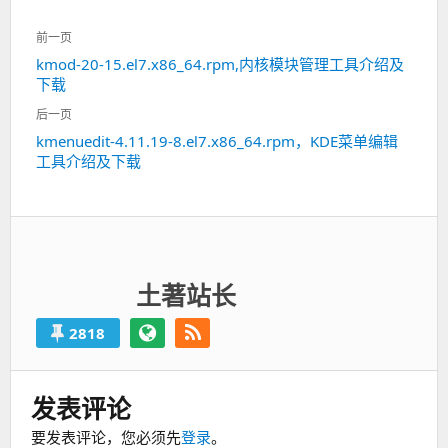
文
前一页
章
kmod-20-15.el7.x86_64.rpm,内核模块管理工具介绍及
上
导
下载
一
航
篇：
后一页
kmenuedit-4.11.19-8.el7.x86_64.rpm，KDE菜单编辑
下
工具介绍及下载
一
篇：
土著站长
2818
发表评论
要发表评论，您必须先
登录
。