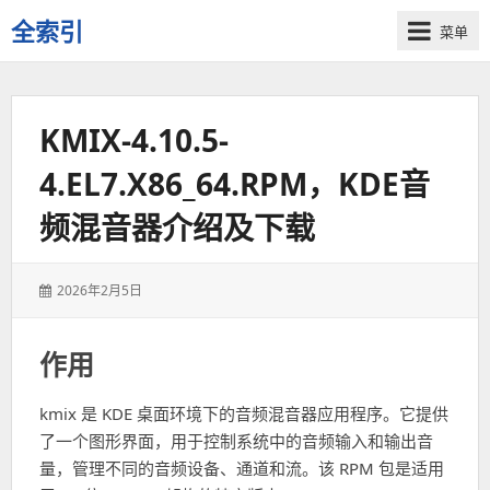
全索引
菜单
一
些
自
KMIX-4.10.5-
用
资
4.EL7.X86_64.RPM，KDE音
源
的
频混音器介绍及下载
交
流
发
2026年2月5日
表
于：
作用
kmix 是 KDE 桌面环境下的音频混音器应用程序。它提供
了一个图形界面，用于控制系统中的音频输入和输出音
量，管理不同的音频设备、通道和流。该 RPM 包是适用