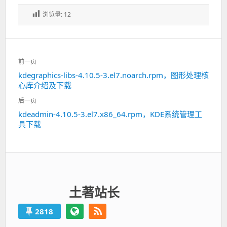
浏览量:
12
文
前一页
章
kdegraphics-libs-4.10.5-3.el7.noarch.rpm，图形处理核
上
导
心库介绍及下载
一
航
篇：
后一页
kdeadmin-4.10.5-3.el7.x86_64.rpm，KDE系统管理工
下
具下载
一
篇：
土著站长
2818