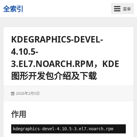
全索引
菜单
一
些
自
KDEGRAPHICS-DEVEL-
用
资
4.10.5-
源
的
3.EL7.NOARCH.RPM，KDE
交
流
图形开发包介绍及下载
发
2026年2月5日
表
于：
作用
kdegraphics-devel-4.10.5-3.el7.noarch.rpm