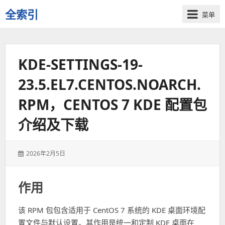
全索引
菜单
一
些
自
KDE-SETTINGS-19-
用
资
23.5.EL7.CENTOS.NOARCH.
源
的
RPM，CENTOS 7 KDE 配置包
交
流
介绍及下载
发
2026年2月5日
表
于：
作用
该 RPM 包包含适用于 CentOS 7 系统的 KDE 桌面环境配
置文件与默认设置。其作用是统一和定制 KDE 桌面在