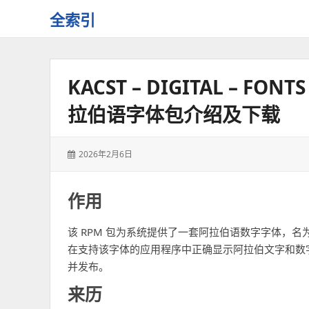
全索引
一
些
自
KACST – DIGITAL – FONT
用
资
拉伯语字体包介绍及下载
源
的
交
发
2026年2月6日
流
表
于：
作用
该 RPM 包为系统提供了一套阿拉伯语数字字体，名为“KA
在支持该字体的应用程序中正确显示阿拉伯文字和数字。这
并发布。
来历