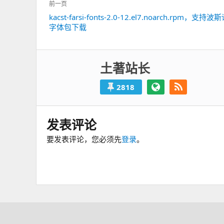
文
前一页
章
kacst-farsi-fonts-2.0-12.el7.noarch.rpm，支持
上
导
字体包下载
一
航
篇：
土著站长
2818
发表评论
要发表评论，您必须先
登录
。