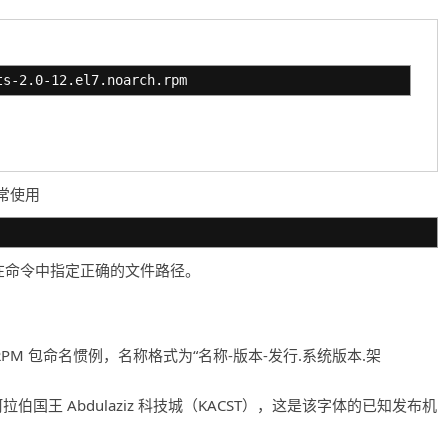
ts-2.0-12.el7.noarch.rpm
常使用
者在命令中指定正确的文件路径。
项目的 RPM 包命名惯例，名称格式为“名称-版本-发行.系统版本.架
指向沙特阿拉伯国王 Abdulaziz 科技城（KACST），这是该字体的已知发布机