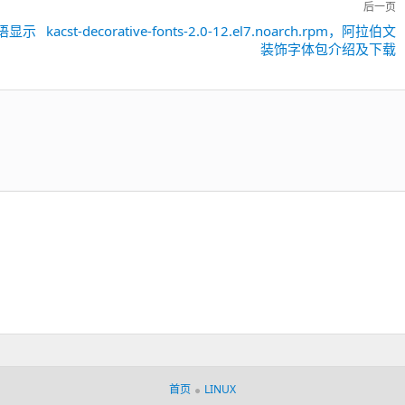
后一页
波斯语显示
kacst-decorative-fonts-2.0-12.el7.noarch.rpm，阿拉伯文
下
装饰字体包介绍及下载
一
篇：
首页
LINUX