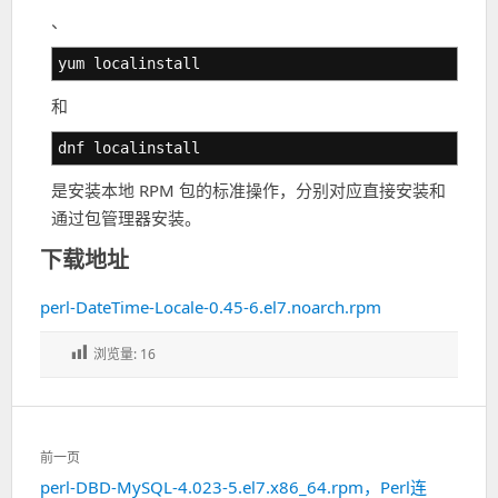
、
yum localinstall
和
dnf localinstall
是安装本地 RPM 包的标准操作，分别对应直接安装和
通过包管理器安装。
下载地址
perl-DateTime-Locale-0.45-6.el7.noarch.rpm
浏览量:
16
文
前一页
章
perl-DBD-MySQL-4.023-5.el7.x86_64.rpm，Perl连
上
导