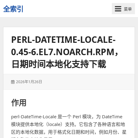
全索引
菜单
一
些
自
PERL-DATETIME-LOCALE-
用
资
0.45-6.EL7.NOARCH.RPM，
源
的
日期时间本地化支持下载
交
流
发
2026年1月26日
表
于：
作用
perl-DateTime-Locale 是一个 Perl 模块，为 DateTime
模块提供本地化（locale）支持。它包含了各种语言和地
区的本地化数据，用于格式化日期和时间，例如月份、星