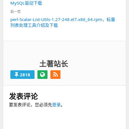
MySQL驱动下载
一
航
篇：
后一页
perl-Scalar-List-Utils-1.27-248.el7.x86_64.rpm，标量
下
列表处理工具介绍及下载
一
篇：
土著站长
2818
发表评论
要发表评论，您必须先
登录
。