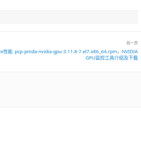
后一页
tfix性能
pcp-pmda-nvidia-gpu-3.11.8-7.el7.x86_64.rpm，NVIDIA
下
GPU监控工具介绍及下载
一
篇：