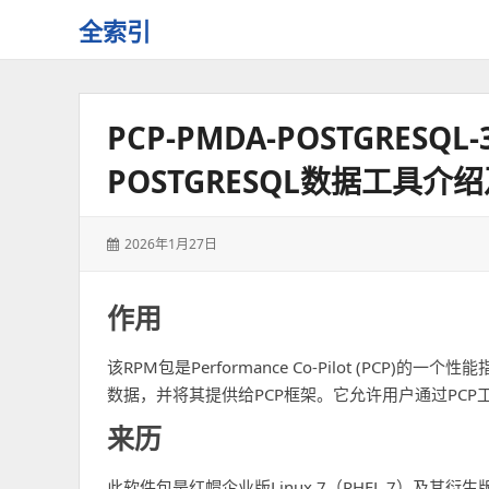
全索引
一
些
自
PCP-PMDA-POSTGRESQL-3
用
资
POSTGRESQL数据工具介
源
的
交
发
2026年1月27日
流
表
于：
作用
该RPM包是Performance Co-Pilot (PCP)
数据，并将其提供给PCP框架。它允许用户通过PCP工具
来历
此软件包是红帽企业版Linux 7（RHEL 7）及其衍生版本（如Cent