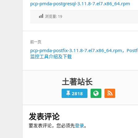
pcp-pmda-postgresql-3.11.8-7.el7.x86_64.rpm
浏览量:
19
文
前一页
章
pcp-pmda-postfix-3.11.8-7.el7.x86_64.rpm，Pos
上
导
监控工具介绍及下载
一
航
篇：
土著站长
2818
发表评论
要发表评论，您必须先
登录
。