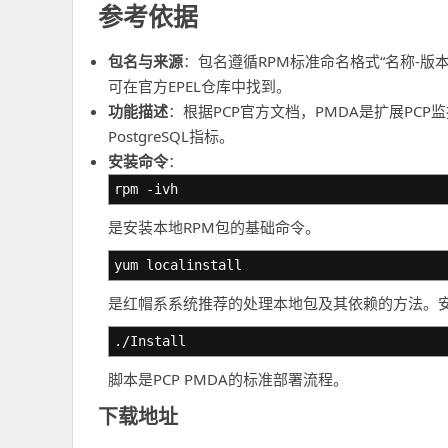
参考依据
包名与来源
：包名遵循RPM标准命名格式“名称-版本-
可在官方EPEL仓库中找到。
功能描述
：根据PCP官方文档，PMDA是扩展PCP监控能
PostgreSQL指标。
安装命令
：
rpm -ivh
是安装本地RPM包的基础命令。
yum localinstall
是红帽系系统推荐的处理本地包及其依赖的方法。安
./Install
脚本是PCP PMDA的标准部署流程。
下载地址