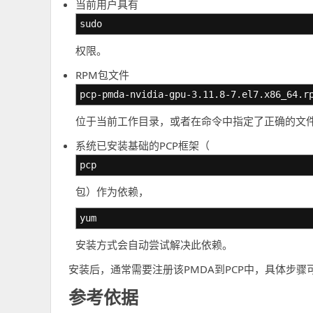
当前用户具有
sudo
权限。
RPM包文件
pcp-pmda-nvidia-gpu-3.11.8-7.el7.x86_64.r
位于当前工作目录，或者在命令中指定了正确的文
系统已安装基础的PCP框架（
pcp
包）作为依赖，
yum
安装方式会自动尝试解决此依赖。
安装后，通常需要注册该PMDA到PCP中，具体步
参考依据