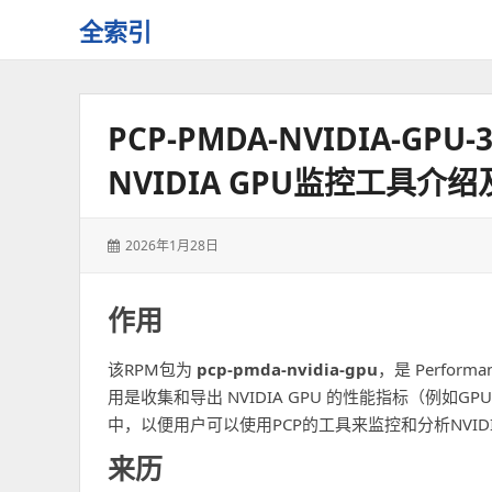
全索引
一
些
自
PCP-PMDA-NVIDIA-GPU-3.
用
资
NVIDIA GPU监控工具介
源
的
交
发
2026年1月28日
流
表
于：
作用
该RPM包为
pcp-pmda-nvidia-gpu
，是 Perform
用是收集和导出 NVIDIA GPU 的性能指标（例
中，以便用户可以使用PCP的工具来监控和分析NVIDI
来历