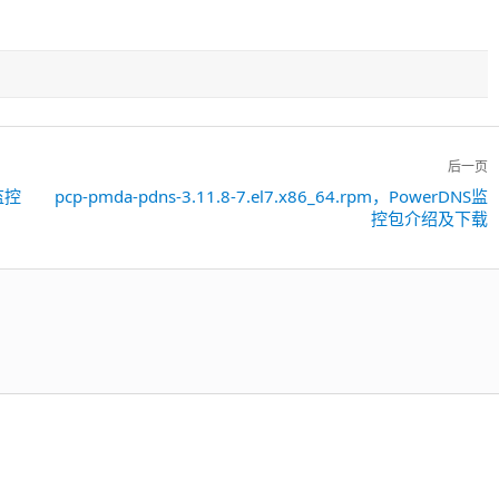
后一页
，监控
pcp-pmda-pdns-3.11.8-7.el7.x86_64.rpm，PowerDNS监
下
控包介绍及下载
一
篇：