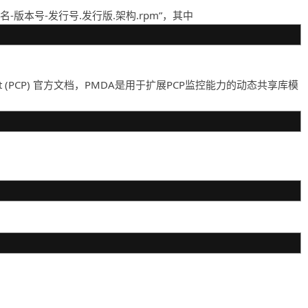
-版本号-发行号.发行版.架构.rpm”，其中
-Pilot (PCP) 官方文档，PMDA是用于扩展PCP监控能力的动态共享库模