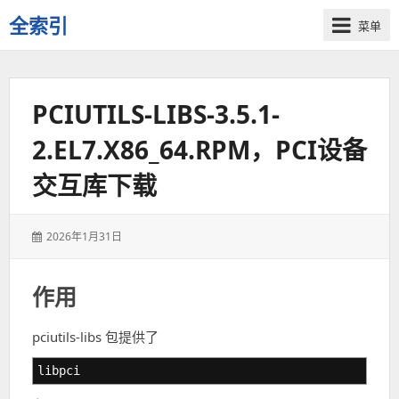
全索引
菜单
一
些
自
PCIUTILS-LIBS-3.5.1-
用
资
2.EL7.X86_64.RPM，PCI设备
源
的
交互库下载
交
流
发
2026年1月31日
表
于：
作用
pciutils-libs 包提供了
libpci