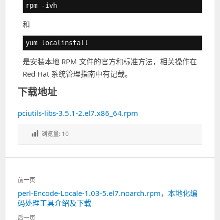
rpm -ivh
和
yum localinstall
是安装本地 RPM 文件的官方和标准方法，相关操作在
Red Hat 系统管理指南中有记载。
下载地址
pciutils-libs-3.5.1-2.el7.x86_64.rpm
浏览量:
10
文
前一页
章
perl-Encode-Locale-1.03-5.el7.noarch.rpm，本地化编
上
导
码处理工具介绍及下载
一
航
篇：
后一页