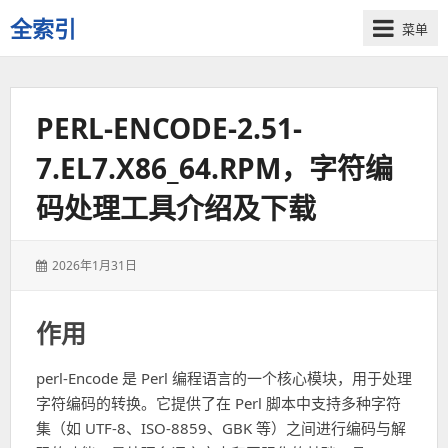
全索引
菜单
一
些
自
PERL-ENCODE-2.51-
用
资
7.EL7.X86_64.RPM，字符编
源
的
码处理工具介绍及下载
交
流
发
2026年1月31日
表
于：
作用
perl-Encode 是 Perl 编程语言的一个核心模块，用于处理
字符编码的转换。它提供了在 Perl 脚本中支持多种字符
集（如 UTF-8、ISO-8859、GBK 等）之间进行编码与解