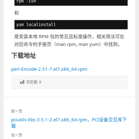
rpm -ivh
和
yum localinstall
是安装本地 RPM 包的常见且标准操作，相关用法可在
对应命令的手册页（man rpm, man yum）中找到。
下载地址
perl-Encode-2.51-7.el7.x86_64.rpm
浏览量:
8
文
前一页
章
pciutils-libs-3.5.1-2.el7.x86_64.rpm，PCI设备交互库下
上
导
载
一
航
篇：
后一页