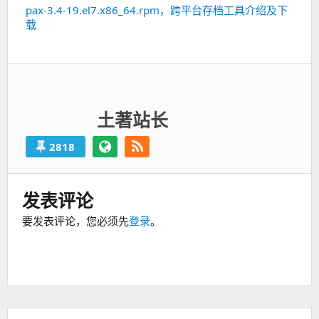
pax-3.4-19.el7.x86_64.rpm，跨平台存档工具介绍及下
下
载
一
篇：
土著站长
2818
发表评论
要发表评论，您必须先
登录
。