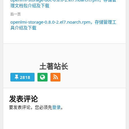
上
导
理文档包介绍及下载
一
航
篇：
后一页
openlmi-storage-0.8.0-2.el7.noarch.rpm，存储管理工
下
具介绍及下载
一
篇：
土著站长
2818
发表评论
要发表评论，您必须先
登录
。