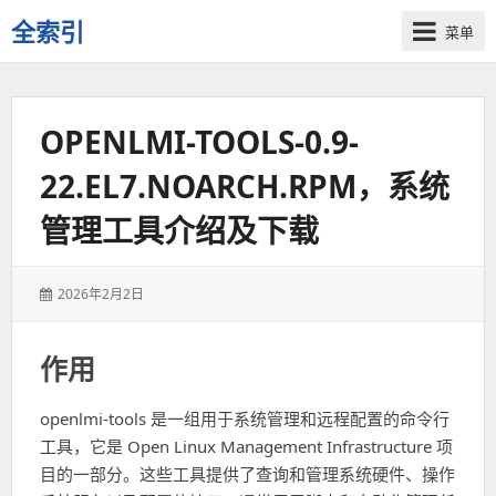
全索引
菜单
一
些
自
OPENLMI-TOOLS-0.9-
用
资
22.EL7.NOARCH.RPM，系统
源
的
管理工具介绍及下载
交
流
发
2026年2月2日
表
于：
作用
openlmi-tools 是一组用于系统管理和远程配置的命令行
工具，它是 Open Linux Management Infrastructure 项
目的一部分。这些工具提供了查询和管理系统硬件、操作