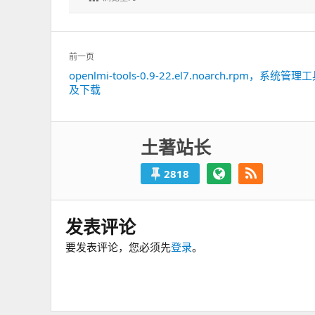
文
前一页
章
openlmi-tools-0.9-22.el7.noarch.rpm，系统管
上
导
及下载
一
航
篇：
土著站长
2818
发表评论
要发表评论，您必须先
登录
。