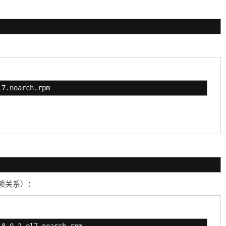
l7.noarch.rpm
赖关系）：
.8.0-2.el7.noarch.rpm