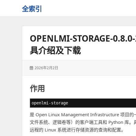
全索引
一
些
自
OPENLMI-STORAGE-0.8
用
资
具介绍及下载
源
的
交
发
2026年2月2日
流
表
于：
作用
openlmi-storage
是 Open Linux Management Infrast
文件系统、逻辑卷等）的客户端工具和 Python 库。
远程的 Linux 系统进行存储资源的查询和配置。