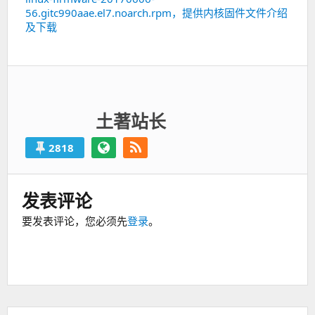
56.gitc990aae.el7.noarch.rpm，提供内核固件文件介绍
一
及下载
篇：
土著站长
2818
发表评论
要发表评论，您必须先
登录
。