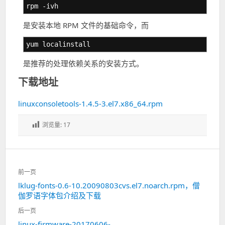
rpm -ivh
是安装本地 RPM 文件的基础命令，而
yum localinstall
是推荐的处理依赖关系的安装方式。
下载地址
linuxconsoletools-1.4.5-3.el7.x86_64.rpm
浏览量:
17
文
前一页
章
lklug-fonts-0.6-10.20090803cvs.el7.noarch.rpm，僧
上
导
伽罗语字体包介绍及下载
一
航
篇：
后一页
linux-firmware-20170606-
下