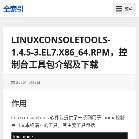
全索引
菜单
一
些
自
LINUXCONSOLETOOLS-
用
资
1.4.5-3.EL7.X86_64.RPM，控
源
的
制台工具包介绍及下载
交
流
发
2026年2月3日
表
于：
作用
linuxconsoletools 软件包提供了一系列用于 Linux 控制
台（文本终端）的工具。其主要工具包括
kbd_mode