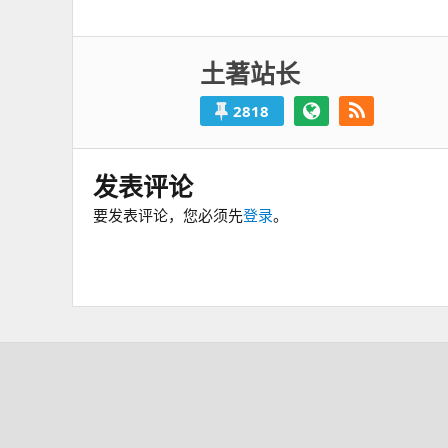
航
篇：
土著站长
2818
发表评论
要发表评论，您必须先
登录
。