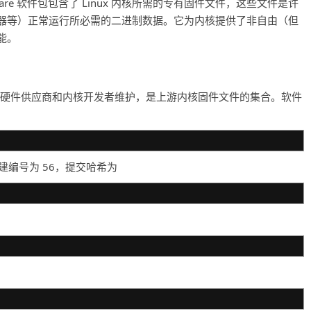
-firmware 软件包包含了 Linux 内核所需的专有固件文件，这些文件是许
器等）正常运行所必需的二进制数据。它为内核提供了非自由（但
能。
项目由多个硬件供应商和内核开发者维护，是上游内核固件文件的集合。软件
构建编号为 56，提交哈希为