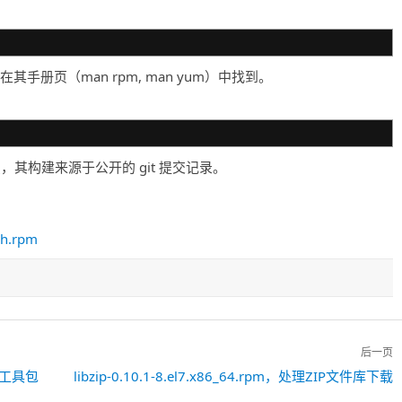
手册页（man rpm, man yum）中找到。
的明确标识，其构建来源于公开的 git 提交记录。
ch.rpm
后一页
控制台工具包
libzip-0.10.1-8.el7.x86_64.rpm，处理ZIP文件库下载
下
一