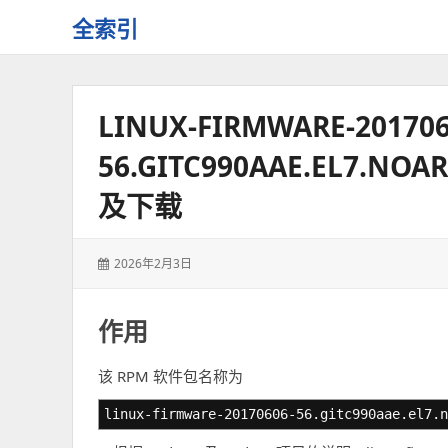
全索引
一
些
自
LINUX-FIRMWARE-201706
用
资
56.GITC990AAE.EL7
源
的
及下载
交
流
发
2026年2月3日
表
于：
作用
该 RPM 软件包名称为
linux-firmware-20170606-56.gitc990aae.el7.n