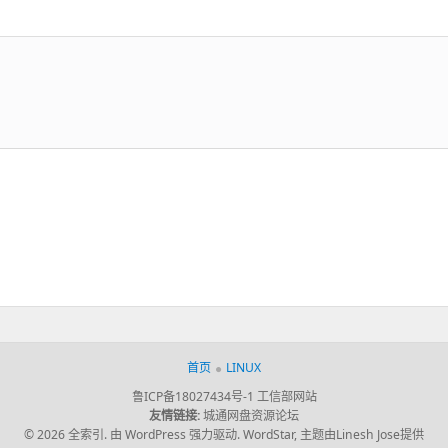
篇：
首页
LINUX
鲁ICP备18027434号-1
工信部网站
友情链接:
城通网盘资源论坛
© 2026 全索引.
由 WordPress 强力驱动.
WordStar
,
主题由Linesh Jose提供