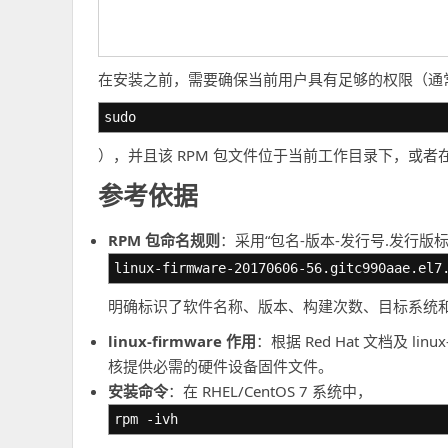
在安装之前，需要确保当前用户具有足够的权限（通
sudo
），并且该 RPM 包文件位于当前工作目录下，或
参考依据
RPM 包命名规则
：采用“包名-版本-发行号.发行版标
linux-firmware-20170606-56.gitc990aae.el7
明确标识了软件名称、版本、构建次数、目标系统
linux-firmware 作用
：根据 Red Hat 文档及 linu
核提供必需的硬件设备固件文件。
安装命令
：在 RHEL/CentOS 7 系统中，
rpm -ivh