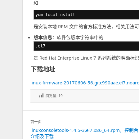
和
yum localinstall
是安装本地 RPM 文件的官方标准方法，相关用法可在其
版本信息
：软件包版本字符串中的
.el7
是 Red Hat Enterprise Linux 7 系列系统
下载地址
linux-firmware-20170606-56.gitc990aae.el7.noar
浏览量:
19
文
前一页
章
linuxconsoletools-1.4.5-3.el7.x86_64.rpm，
上
导
介绍及下载
一